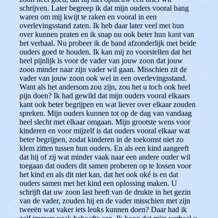
schrijven. Later begreep ik dat mijn ouders vooral bang
waren om mij kwijt te raken en vooral in een
overlevingsstand zaten. Ik heb daar later veel met hun
over kunnen praten en ik snap nu ook beter hun kant van
het verhaal. Nu probeer ik de band afzonderlijk met beide
ouders goed te houden. Ik kan mij zo voorstellen dat het
heel pijnlijk is voor de vader van jouw zoon dat jouw
zoon minder naar zijn vader wil gaan. Misschien zit de
vader van jouw zoon ook wel in een overlevingsstand.
Want als het andersom zou zijn, zou het u toch ook heel
pijn doen?
Ik had gewild dat mijn ouders vooral elkaars
kant ook beter begrijpen en wat liever over elkaar zouden
spreken. Mijn ouders kunnen tot op de dag van vandaag
heel slecht met elkaar omgaan.
Mijn grootste wens voor
kinderen en voor mijzelf is dat ouders vooral elkaar wat
beter begrijpen, zodat kinderen in de toekomst niet zo
klem zitten tussen hun ouders. En als een kind aangeeft
dat hij of zij wat minder vaak naar een andere ouder wil
toegaan dat ouders dit samen proberen op te lossen voor
het kind en als dit niet kan, dat het ook oké is en dat
ouders samen met het kind een oplossing maken. U
schrijft dat uw zoon last heeft van de drukte in het gezin
van de vader, zouden hij en de vader misschien met zijn
tweeën wat vaker iets leuks kunnen doen? Daar had ik