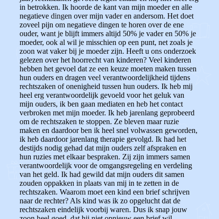
in betrokken. Ik hoorde de kant van mijn moeder en alle
negatieve dingen over mijn vader en andersom. Het doet
zoveel pijn om negatieve dingen te horen over de ene
ouder, want je blijft immers altijd 50% je vader en 50% je
moeder, ook al wil je misschien op een punt, net zoals je
zoon wat vaker bij je moeder zijn. Heeft u ons onderzoek
gelezen over het hoorrecht van kinderen? Veel kinderen
hebben het gevoel dat ze een keuze moeten maken tussen
hun ouders en dragen veel verantwoordelijkheid tijdens
rechtszaken of onenigheid tussen hun ouders. Ik heb mij
heel erg verantwoordelijk gevoeld voor het geluk van
mijn ouders, ik ben gaan mediaten en heb het contact
verbroken met mijn moeder. Ik heb jarenlang geprobeerd
om de rechtszaken te stoppen. Ze bleven maar ruzie
maken en daardoor ben ik heel snel volwassen geworden,
ik heb daardoor jarenlang therapie gevolgd. Ik had het
destijds nodig gehad dat mijn ouders zelf afspraken en
hun ruzies met elkaar bespraken. Zij zijn immers samen
verantwoordelijk voor de omgangsregeling en verdeling
van het geld. Ik had gewild dat mijn ouders dit samen
zouden oppakken in plaats van mij in te zetten in de
rechtszaken. Waarom moet een kind een brief schrijven
naar de rechter? Als kind was ik zo opgelucht dat de
rechtszaken eindelijk voorbij waren. Dus ik snap jouw
zoon heel goed, dat hij niet opnieuw een brief wil