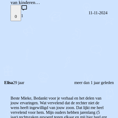
van kinderen…
11-11-2024
1
0
STEL JE EIGEN VRAAG
OF
REAGEER OP DIT BERICHT
REACTIES (
1
)
Elisa
29 jaar
meer dan 1 jaar geleden
Beste Mieke, Bedankt voor je verhaal en het delen van
jouw ervaringen. Wat vervelend dat de rechter niet de
wens heeft ingewilligd van jouw zoon. Dat lijkt me heel
vervelend voor hem. Mijn ouders hebben jarenlang (5
jaar) rechtszaken gevoerd tegen elkaar en mij hier heel erg