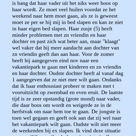
is bang dat haar vader uit het niks weer boos op
haar wordt. Ze moet veel huilen voordat ze het
weekend naar hem moet gaan, als ze is geweest
moet ze per se bij mij in bed slapen en kan ze niet
in haar eigen bed slapen. Haar zusje (5) heeft
minder problemen met zn vriendin en haar
dochter en past zich wat beter aan, maar "klaagt"
wel vaker dat hij meer aandacht aan dochter van
zn vriendin geeft dan aan haar. Voor de zomer
heeft hij aangegeven eind nov naar een
vakantiepark te gaan met kinderen en zn vriendin
en haar dochter. Oudste dochter heeft al vanaf dag
1 aangegeven dat ze niet mee wilt gaan. Ondanks
dat ik haar enthousiast probeer te maken met t
vooruitzicht op zwembad en even eruit. De laatste
tijd is ze zeer opstandig (grote mond) naar vader,
die daar boos om wordt en weigerde ze in de
herfstvak om naar hem toe te gaan. De jongste is
toen wel gegaan en geeft ook aan dat zij wel naar
het vakantiepark wilt gaan. Oudste wilt niet meer
de weekenden bij ex slapen. Ik vind deze situatie