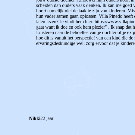
scheiden dan ouders vaak denken. Ik kan me goed vo
hoort namelijk niet de taak te zijn van kinderen. Mis
hun vader samen gaan oplossen. Villa Pinedo heeft 
laten lezen? Je vindt hem hier: https://www.villapine
gaat want ik doe en ook hem plezier" . Ik snap dat h
Luisteren naar de behoeftes van je dochter of je ex g
hoe dit is vanuit het perspectief van een kind die d
ervaringsdeskundige wel; zorg ervoor dat je kindere
0
0
Reageer
Nikki
22 jaar