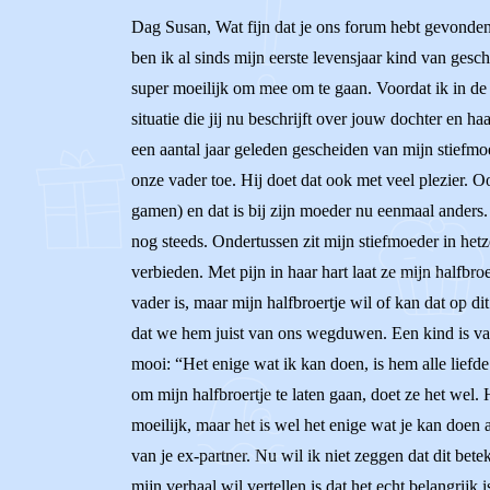
Dag Susan, Wat fijn dat je ons forum hebt gevonden 
ben ik al sinds mijn eerste levensjaar kind van gesc
super moeilijk om mee om te gaan. Voordat ik in de 
situatie die jij nu beschrijft over jouw dochter en h
een aantal jaar geleden gescheiden van mijn stiefmoe
onze vader toe. Hij doet dat ook met veel plezier. O
gamen) en dat is bij zijn moeder nu eenmaal anders.
nog steeds. Ondertussen zit mijn stiefmoeder in hetz
verbieden. Met pijn in haar hart laat ze mijn halfbr
vader is, maar mijn halfbroertje wil of kan dat op 
dat we hem juist van ons wegduwen. Een kind is van
mooi: “Het enige wat ik kan doen, is hem alle liefde
om mijn halfbroertje te laten gaan, doet ze het wel.
moeilijk, maar het is wel het enige wat je kan doen a
van je ex-partner. Nu wil ik niet zeggen dat dit bet
mijn verhaal wil vertellen is dat het echt belangrijk