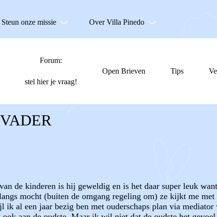
Steun onze missie
Over Villa Pinedo
Forum:
Open Brieven
Tips
Ve
stel hier je vraag!
 VADER
 van de kinderen is hij geweldig en is het daar super leuk wan
langs mocht (buiten de omgang regeling om) ze kijkt me met 
jl ik al een jaar bezig ben met ouderschaps plan via mediator 
 ook aan de oudste. Maar ik wil niet dat de oudste het gevoel 