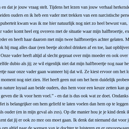
en dat je jouw vraag stelt. Tijdens het lezen van jouw verhaal herkende 
heiden ouders en ik heb een vader met trekken van een narcistische persoo
puberteit kwam was ik me hier natuurlijk nog niet zo heel bewust van, 
aar vader komt heel erg overeen met de situatie waar mijn halfbroertje, 
der en heeft haar daarom met mijn twee halfbroertjes achter gelaten. Mi
ok hij mag alles daar (een beetje alcohol drinken af en toe, laat opblijv
 Onze vader heeft altijd al slecht gepraat over mijn moeder en ook over
elfde dubio als jij; ze wil eigenlijk niet dat mijn halfbroertje nog na
oertje naar onze vader gaan wanneer hij dat wil. Ze kiest ervoor om het l
dit moment nog niet zien. Het heeft geen nut om het hem duidelijk prob
 nature loyaal aan beide ouders, dus hem voor een keuze zetten kan ge
 geven die ik voor hem voel.” - en dat is dus ook wat ze doet. Ondanks d
 Het is belangrijker om hem geliefd te laten voelen dan hem op te legge
ls ouder (en in mijn geval als zus). Op die manier hou je je kind denk ik
ekent dat jij er ook zo mee om moet gaan. Ik denk dat niemand dat voor j
 is om altijd naar de wensen van je dochter te luisteren en er onvoorwaard