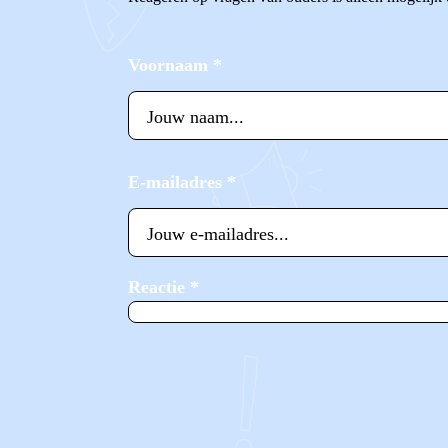
Voornaam
*
E-mailadres
*
Reactie
*