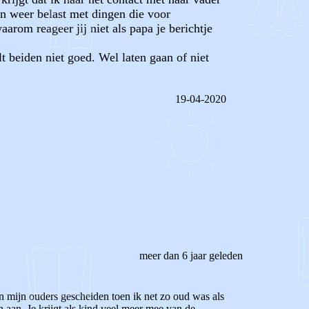
en weer belast met dingen die voor
arom reageer jij niet als papa je berichtje
t beiden niet goed. Wel laten gaan of niet
19-04-2020
REAGEER OP DIT BERICHT
meer dan 6 jaar geleden
ijn mijn ouders gescheiden toen ik net zo oud was als
n aan. Je krijgt als kind veel meer mee van de