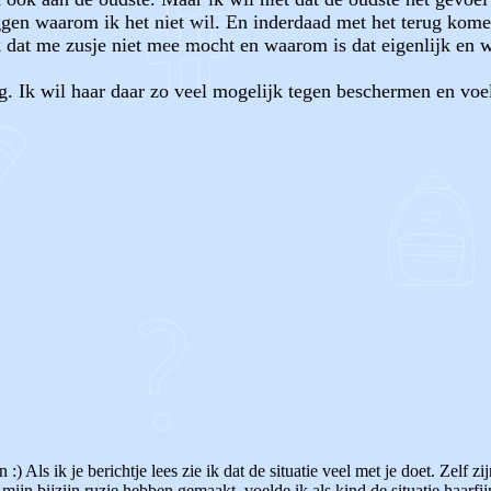
eggen waarom ik het niet wil. En inderdaad met het terug kom
 dat me zusje niet mee mocht en waarom is dat eigenlijk en wa
g. Ik wil haar daar zo veel mogelijk tegen beschermen en voel
OF
 Als ik je berichtje lees zie ik dat de situatie veel met je doet. Zelf z
ijn bijzijn ruzie hebben gemaakt, voelde ik als kind de situatie haarfij