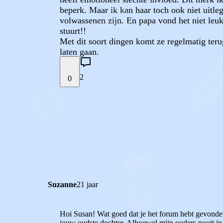
beperk. Maar ik kan haar toch ook niet uitl
volwassenen zijn. En papa vond het niet leuk
stuurt!!
Met dit soort dingen komt ze regelmatig teru
laten gaan.
2
0
STEL JE EIGEN VRAAG
REACTIES (
2
)
Suzanne
21 jaar
Hoi Susan! Wat goed dat je het forum hebt gevonden :)
jouw oudste dochter. Alhoewel mijn ouders nooit in m