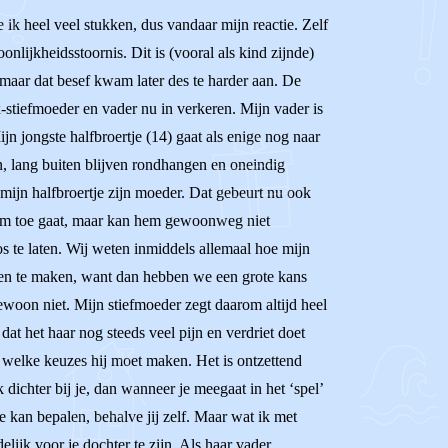
ik heel veel stukken, dus vandaar mijn reactie. Zelf
nlijkheidsstoornis. Dit is (vooral als kind zijnde)
maar dat besef kwam later des te harder aan. De
ex-stiefmoeder en vader nu in verkeren. Mijn vader is
jn jongste halfbroertje (14) gaat als enige nog naar
en, lang buiten blijven rondhangen en oneindig
 mijn halfbroertje zijn moeder. Dat gebeurt nu ook
ar hem toe gaat, maar kan hem gewoonweg niet
os te laten. Wij weten inmiddels allemaal hoe mijn
eren te maken, want dan hebben we een grote kans
woon niet. Mijn stiefmoeder zegt daarom altijd heel
at het haar nog steeds veel pijn en verdriet doet
n welke keuzes hij moet maken. Het is ontzettend
 dichter bij je, dan wanneer je meegaat in het ‘spel’
e kan bepalen, behalve jij zelf. Maar wat ik met
elijk voor je dochter te zijn. Als haar vader