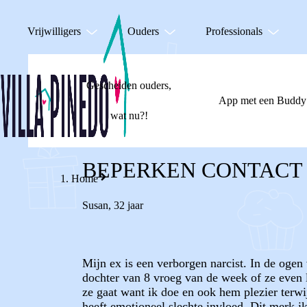
Vrijwilligers
Ouders
Professionals
Gescheiden ouders,
App met een Buddy
wat nu?!
BEPERKEN CONTACT
Home
Susan
,
32 jaar
Mijn ex is een verborgen narcist. In de ogen
dochter van 8 vroeg van de week of ze even 
ze gaat want ik doe en ook hem plezier terwi
heeft emotioneel slechte invloed. Dit merk ik