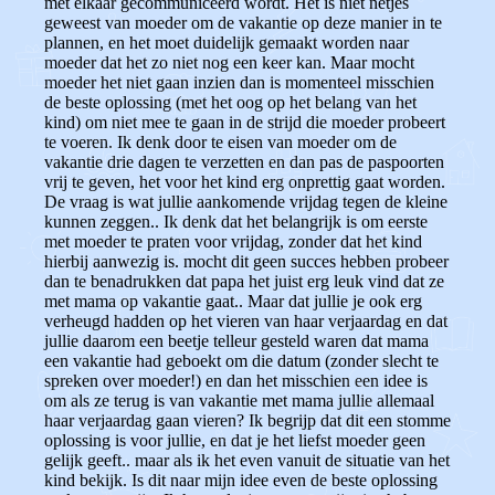
met elkaar gecommuniceerd wordt. Het is niet netjes
geweest van moeder om de vakantie op deze manier in te
plannen, en het moet duidelijk gemaakt worden naar
moeder dat het zo niet nog een keer kan. Maar mocht
moeder het niet gaan inzien dan is momenteel misschien
de beste oplossing (met het oog op het belang van het
kind) om niet mee te gaan in de strijd die moeder probeert
te voeren. Ik denk door te eisen van moeder om de
vakantie drie dagen te verzetten en dan pas de paspoorten
vrij te geven, het voor het kind erg onprettig gaat worden.
De vraag is wat jullie aankomende vrijdag tegen de kleine
kunnen zeggen.. Ik denk dat het belangrijk is om eerste
met moeder te praten voor vrijdag, zonder dat het kind
hierbij aanwezig is. mocht dit geen succes hebben probeer
dan te benadrukken dat papa het juist erg leuk vind dat ze
met mama op vakantie gaat.. Maar dat jullie je ook erg
verheugd hadden op het vieren van haar verjaardag en dat
jullie daarom een beetje telleur gesteld waren dat mama
een vakantie had geboekt om die datum (zonder slecht te
spreken over moeder!) en dan het misschien een idee is
om als ze terug is van vakantie met mama jullie allemaal
haar verjaardag gaan vieren? Ik begrijp dat dit een stomme
oplossing is voor jullie, en dat je het liefst moeder geen
gelijk geeft.. maar als ik het even vanuit de situatie van het
kind bekijk. Is dit naar mijn idee even de beste oplossing