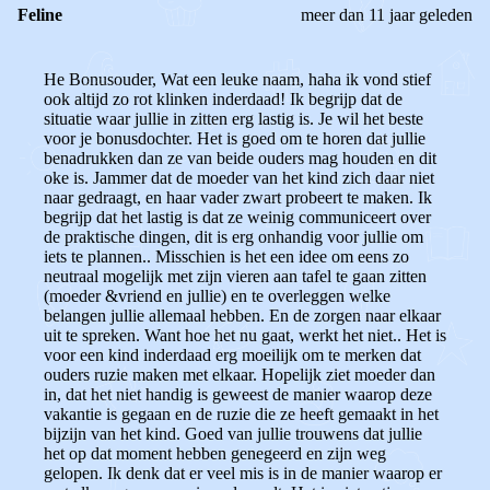
Feline
meer dan 11 jaar geleden
He Bonusouder, Wat een leuke naam, haha ik vond stief
ook altijd zo rot klinken inderdaad! Ik begrijp dat de
situatie waar jullie in zitten erg lastig is. Je wil het beste
voor je bonusdochter. Het is goed om te horen dat jullie
benadrukken dan ze van beide ouders mag houden en dit
oke is. Jammer dat de moeder van het kind zich daar niet
naar gedraagt, en haar vader zwart probeert te maken. Ik
begrijp dat het lastig is dat ze weinig communiceert over
de praktische dingen, dit is erg onhandig voor jullie om
iets te plannen.. Misschien is het een idee om eens zo
neutraal mogelijk met zijn vieren aan tafel te gaan zitten
(moeder &vriend en jullie) en te overleggen welke
belangen jullie allemaal hebben. En de zorgen naar elkaar
uit te spreken. Want hoe het nu gaat, werkt het niet.. Het is
voor een kind inderdaad erg moeilijk om te merken dat
ouders ruzie maken met elkaar. Hopelijk ziet moeder dan
in, dat het niet handig is geweest de manier waarop deze
vakantie is gegaan en de ruzie die ze heeft gemaakt in het
bijzijn van het kind. Goed van jullie trouwens dat jullie
het op dat moment hebben genegeerd en zijn weg
gelopen. Ik denk dat er veel mis is in de manier waarop er