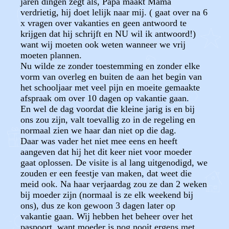
jaren dingen zegt als, Papa maakt Mama
verdrietig, hij doet lelijk naar mij. ( gaat over na 6
x vragen over vakanties en geen antwoord te
krijgen dat hij schrijft en NU wil ik antwoord!)
want wij moeten ook weten wanneer we vrij
moeten plannen.
Nu wilde ze zonder toestemming en zonder elke
vorm van overleg en buiten de aan het begin van
het schooljaar met veel pijn en moeite gemaakte
afspraak om over 10 dagen op vakantie gaan.
En wel de dag voordat die kleine jarig is en bij
ons zou zijn, valt toevallig zo in de regeling en
normaal zien we haar dan niet op die dag.
Daar was vader het niet mee eens en heeft
aangeven dat hij het dit keer niet voor moeder
gaat oplossen. De visite is al lang uitgenodigd, we
zouden er een feestje van maken, dat weet die
meid ook. Na haar verjaardag zou ze dan 2 weken
bij moeder zijn (normaal is ze elk weekend bij
ons), dus ze kon gewoon 3 dagen later op
vakantie gaan. Wij hebben het beheer over het
paspoort, want moeder is nog nooit ergens met