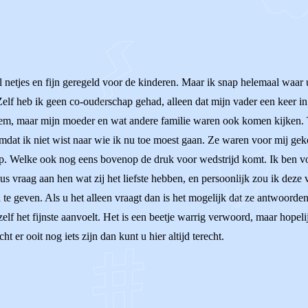
el netjes en fijn geregeld voor de kinderen. Maar ik snap helemaal waar 
elf heb ik geen co-ouderschap gehad, alleen dat mijn vader een keer i
 hem, maar mijn moeder en wat andere familie waren ook komen kijken. 
 omdat ik niet wist naar wie ik nu toe moest gaan. Ze waren voor mij g
s op. Welke ook nog eens bovenop de druk voor wedstrijd komt. Ik ben vo
Dus vraag aan hen wat zij het liefste hebben, en persoonlijk zou ik deze
te geven. Als u het alleen vraagt dan is het mogelijk dat ze antwoorden 
lf het fijnste aanvoelt. Het is een beetje warrig verwoord, maar hopelij
 er ooit nog iets zijn dan kunt u hier altijd terecht.