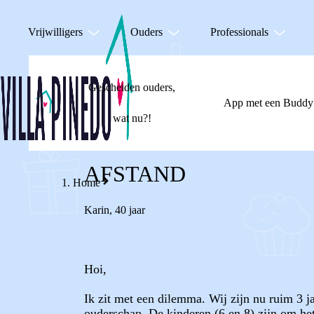
Vrijwilligers
Ouders
Professionals
Gescheiden ouders,
App met een Buddy
wat nu?!
AFSTAND
Home
Karin
,
40 jaar
Hoi,
Ik zit met een dilemma. Wij zijn nu ruim 3 
ouderschap. De kinderen (6 en 8) zijn om het