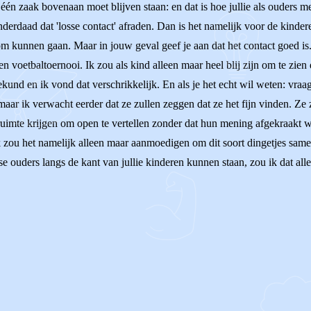
één zaak bovenaan moet blijven staan: en dat is hoe jullie als ouders m
nderdaad dat 'losse contact' afraden. Dan is het namelijk voor de kinde
om kunnen gaan. Maar in jouw geval geef je aan dat het contact goed is
en voetbaltoernooi. Ik zou als kind alleen maar heel blij zijn om te zien
kund en ik vond dat verschrikkelijk. En als je het echt wil weten: vraa
, maar ik verwacht eerder dat ze zullen zeggen dat ze het fijn vinden. Z
uimte krijgen om open te vertellen zonder dat hun mening afgekraakt wor
 Ik zou het namelijk alleen maar aanmoedigen om dit soort dingetjes sam
tse ouders langs de kant van jullie kinderen kunnen staan, zou ik dat a