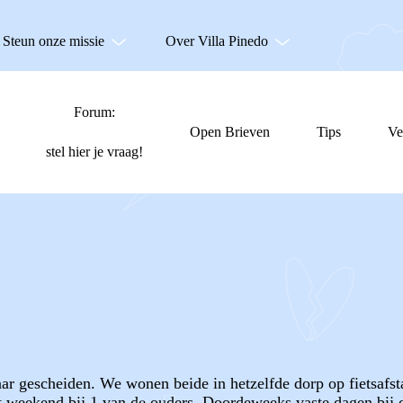
Steun onze missie
Over Villa Pinedo
Forum:
Open Brieven
Tips
Ve
stel hier je vraag!
jaar gescheiden. We wonen beide in hetzelfde dorp op fietsaf
 weekend bij 1 van de ouders. Doordeweeks vaste dagen bij de