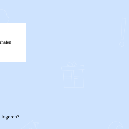
rhalen
n logeren?