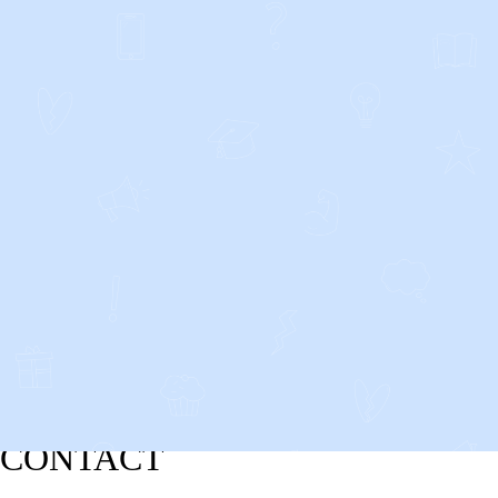
CONTACT