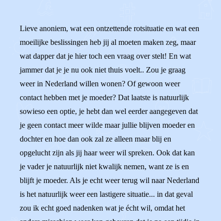
Lieve anoniem, wat een ontzettende rotsituatie en wat een
moeilijke beslissingen heb jij al moeten maken zeg, maar
wat dapper dat je hier toch een vraag over stelt! En wat
jammer dat je je nu ook niet thuis voelt.. Zou je graag
weer in Nederland willen wonen? Of gewoon weer
contact hebben met je moeder? Dat laatste is natuurlijk
sowieso een optie, je hebt dan wel eerder aangegeven dat
je geen contact meer wilde maar jullie blijven moeder en
dochter en hoe dan ook zal ze alleen maar blij en
opgelucht zijn als jij haar weer wil spreken. Ook dat kan
je vader je natuurlijk niet kwalijk nemen, want ze is en
blijft je moeder. Als je echt weer terug wil naar Nederland
is het natuurlijk weer een lastigere situatie... in dat geval
zou ik echt goed nadenken wat je écht wil, omdat het