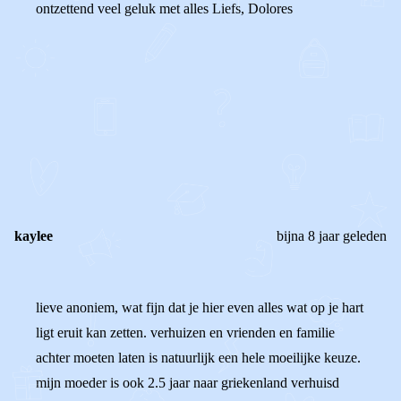
ontzettend veel geluk met alles Liefs, Dolores
0
0
Reageer
kaylee
bijna 8 jaar geleden
lieve anoniem, wat fijn dat je hier even alles wat op je hart
ligt eruit kan zetten. verhuizen en vrienden en familie
achter moeten laten is natuurlijk een hele moeilijke keuze.
mijn moeder is ook 2.5 jaar naar griekenland verhuisd