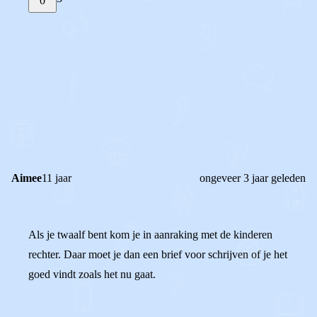
0
STEL JE EIGEN VRAAG
OF
REAGEER OP DIT BERICHT
REACTIES (
3
)
Aimee
11 jaar
ongeveer 3 jaar geleden
Als je twaalf bent kom je in aanraking met de kinderen
rechter. Daar moet je dan een brief voor schrijven of je het
goed vindt zoals het nu gaat.