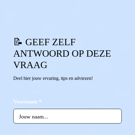
0
0
Reageer
📝 GEEF ZELF
ANTWOORD OP DEZE
VRAAG
Deel hier jouw ervaring, tips en adviezen!
Voornaam
*