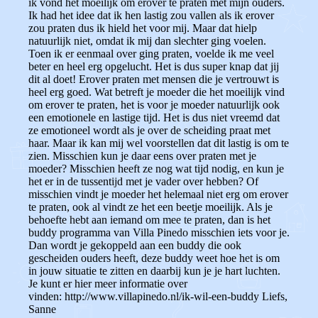
ik vond het moeilijk om erover te praten met mijn ouders.
Ik had het idee dat ik hen lastig zou vallen als ik erover
zou praten dus ik hield het voor mij. Maar dat hielp
natuurlijk niet, omdat ik mij dan slechter ging voelen.
Toen ik er eenmaal over ging praten, voelde ik me veel
beter en heel erg opgelucht. Het is dus super knap dat jij
dit al doet! Erover praten met mensen die je vertrouwt is
heel erg goed. Wat betreft je moeder die het moeilijk vind
om erover te praten, het is voor je moeder natuurlijk ook
een emotionele en lastige tijd. Het is dus niet vreemd dat
ze emotioneel wordt als je over de scheiding praat met
haar. Maar ik kan mij wel voorstellen dat dit lastig is om te
zien. Misschien kun je daar eens over praten met je
moeder? Misschien heeft ze nog wat tijd nodig, en kun je
het er in de tussentijd met je vader over hebben? Of
misschien vindt je moeder het helemaal niet erg om erover
te praten, ook al vindt ze het een beetje moeilijk. Als je
behoefte hebt aan iemand om mee te praten, dan is het
buddy programma van Villa Pinedo misschien iets voor je.
Dan wordt je gekoppeld aan een buddy die ook
gescheiden ouders heeft, deze buddy weet hoe het is om
in jouw situatie te zitten en daarbij kun je je hart luchten.
Je kunt er hier meer informatie over
vinden: http://www.villapinedo.nl/ik-wil-een-buddy Liefs,
Sanne