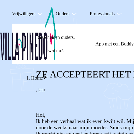
Vrijwilligers
Ouders
Professionals
Gescheiden ouders,
App met een Buddy
wat nu?!
ZE ACCEPTEERT HET 
Home
,
jaar
Hoi,
Ik heb een verhaal wat ik even kwijt wil. Mi
door de weeks naar mijn moeder. Sinds mijn 
Ik mocht niet zo veel en kreeg vrij weinig aa