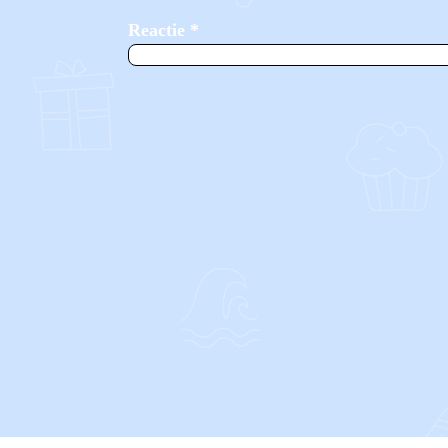
Reactie
*