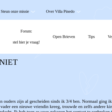
Steun onze missie
Over Villa Pinedo
Forum:
Open Brieven
Tips
Ve
stel hier je vraag!
NIET
jn ouders zijn al gescheiden sinds ik 3/4 ben. Normaal ging i
vader een nieuwe vriendin kreeg, trouwde en zelfs andere kin
ndacht. Ik heb toen er voor gekozen het contact te verbreken (