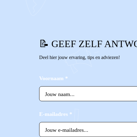
0
0
Reageer
📝 GEEF ZELF ANTW
Deel hier jouw ervaring, tips en adviezen!
Voornaam
*
E-mailadres
*