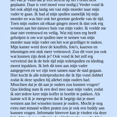
geplaatst. Daar is veel moed voor nodig:) Verder vond ik
het ook altijd erg lastig om van mijn moeder naar mijn
vader te gaan. Ik had al mijn spullen namelijk bij mijn
moeder en was hier ook het grootste gedeelte van de tijd.
Toen mijn ouders uit elkaar gingen moest ik dan ook erg
wennen aan het nieuwe huis van mijn vader. Ik voelde me
daar niet vertrouwd en veilig. Wat mij toen erg heeft
geholpen is om wat spullen mee te nemen van mijn
moeder naar mijn vader om het wat gezelliger te maken.
Mijn kamer werd door de knuffels, foto's, kaarsen en
tekeningen een stuk meer vertrouwd. Zou dit voor jou ook
wat kunnen zijn denk je? Ook vond ik het zelf erg
vervelend dat ik de hele tijd mijn toiletspullen en kleding
moest inpakken. Ik heb dit toen aan mijn vader
aangegeven en we zijn toen samen naar de stad gegaan.
Hier kocht ik alle toiletproducten die ik fijn vond dubbel
zodat ik deze spullen bij allebei mijn ouders had.
Misschien dat je dit aan je ouders zou kunnen vragen?
Qua kleding nam ik een deel mee naar mijn vader, zodat
ik niet iedere keer mijn koffer in hoefde te pakken.
Als
laatste wil ik je meegeven dat ik begrijp dat je moet
wennen aan het wisselen tussen je ouders. Mocht je nog
extra met iemand willen praten zou je ook een buddy aan
kunnen vragen. Informatie hierover kan je vinden via deze