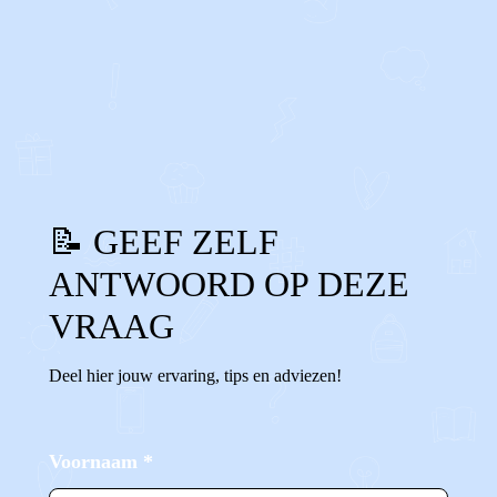
0
0
Reageer
📝 GEEF ZELF
ANTWOORD OP DEZE
VRAAG
Deel hier jouw ervaring, tips en adviezen!
Voornaam
*