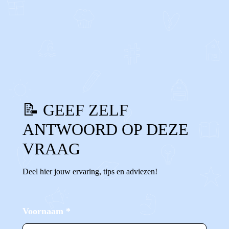
0
0
Reageer
📝 GEEF ZELF
ANTWOORD OP DEZE
VRAAG
Deel hier jouw ervaring, tips en adviezen!
Voornaam
*