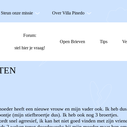
Steun onze missie
Over Villa Pinedo
Forum:
Open Brieven
Tips
Ve
stel hier je vraag!
ATEN
 moeder heeft een nieuwe vrouw en mijn vader ook. Ik heb du
ntje (mijn stiefbroertje dus). Ik heb ook nog 3 broertjes.
wordt snel agrresief, ik kan het niet goed vinden met zijn vrie
inds 2 weken terug doordeweeks bij mijn moeder maar ben om