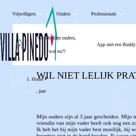
Vrijwilligers
Ouders
Professionals
Gescheiden ouders,
App met een Buddy
wat nu?!
WIL NIET LELIJK PR
Home
,
jaar
Mijn ouders zijn al 3 jaar gescheiden. Mijn
vriendin van mijn vader heeft ook nog een zoo
Ik heb het bij mijn vader best moeilijk, hij 
broertjes niet in de hand houden. Ik woon s