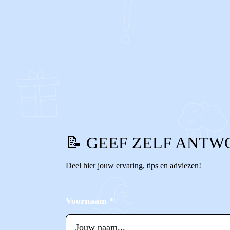
0
0
Reageer
📝 GEEF ZELF ANTW
Deel hier jouw ervaring, tips en adviezen!
Voornaam
*