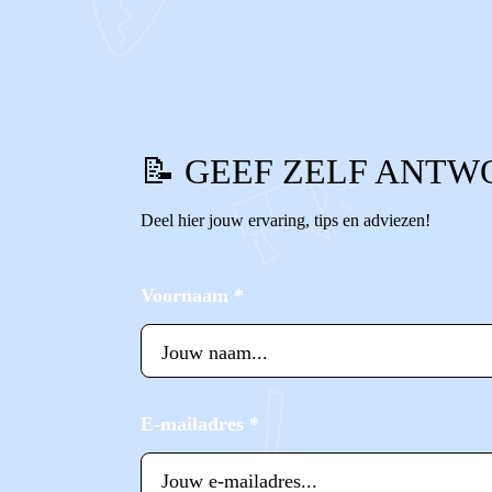
0
0
Reageer
📝 GEEF ZELF ANTW
Deel hier jouw ervaring, tips en adviezen!
Voornaam
*
E-mailadres
*