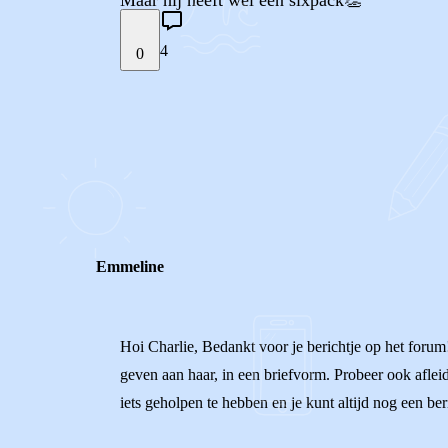
Maar hij heeft wel een sixpack👏
4
0
STEL JE EIGEN VRAAG
REACTIES (
4
)
Emmeline
Hoi Charlie, Bedankt voor je berichtje op het forum
geven aan haar, in een briefvorm. Probeer ook aflei
iets geholpen te hebben en je kunt altijd nog een ber