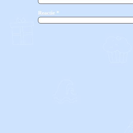
Reactie
*