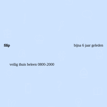
0
0
Reageer
filip
bijna 6 jaar geleden
veilig thuis beleen 0800-2000
0
0
Reageer