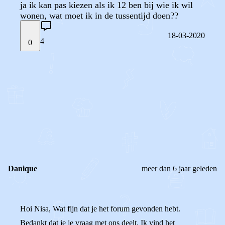
ja ik kan pas kiezen als ik 12 ben bij wie ik wil
wonen, wat moet ik in de tussentijd doen??
18-03-2020
4
0
STEL JE EIGEN VRAAG
OF
REAGEER OP DIT BERICHT
REACTIES (
4
)
Danique
meer dan 6 jaar geleden
Hoi Nisa, Wat fijn dat je het forum gevonden hebt.
Bedankt dat je je vraag met ons deelt. Ik vind het