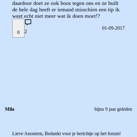
daardoor doet ze ook boos tegen ons en ze huilt
de hele dag heeft er iemand misschien een tip ik
weet echt niet meer wat ik doen moet!?
01-09-2017
2
0
STEL JE EIGEN VRAAG
OF
REAGEER OP DIT BERICHT
REACTIES (
2
)
Mila
bijna 9 jaar geleden
Lieve Anoniem, Bedankt voor je berichtje op het forum!