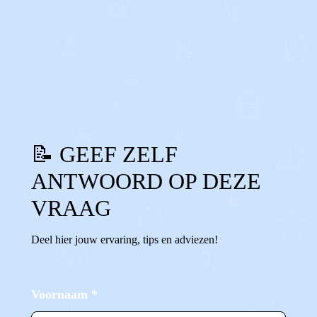
0
0
Reageer
📝 GEEF ZELF
ANTWOORD OP DEZE
VRAAG
Deel hier jouw ervaring, tips en adviezen!
Voornaam
*