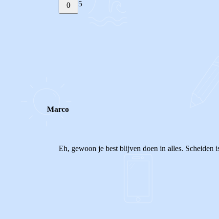
5
0
STEL JE EIGEN VRAAG
REACTIES (
5
)
Marco
Eh, gewoon je best blijven doen in alles. Scheiden is