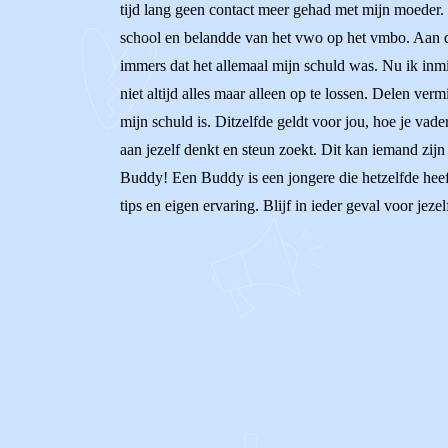
tijd lang geen contact meer gehad met mijn moeder. 
school en belandde van het vwo op het vmbo. Aan de
immers dat het allemaal mijn schuld was. Nu ik inmi
niet altijd alles maar alleen op te lossen. Delen ve
mijn schuld is. Ditzelfde geldt voor jou, hoe je vade
aan jezelf denkt en steun zoekt. Dit kan iemand zijn
Buddy! Een Buddy is een jongere die hetzelfde heef
tips en eigen ervaring. Blijf in ieder geval voor jeze
0
0
Reageer