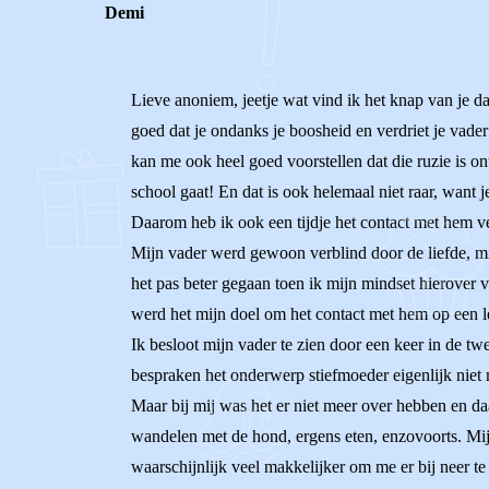
Demi
Lieve anoniem, jeetje wat vind ik het knap van je dat
goed dat je ondanks je boosheid en verdriet je vader 
kan me ook heel goed voorstellen dat die ruzie is ont
school gaat! En dat is ook helemaal niet raar, want 
Daarom heb ik ook een tijdje het contact met hem ve
Mijn vader werd gewoon verblind door de liefde, mis
het pas beter gegaan toen ik mijn mindset hierove
werd het mijn doel om het contact met hem op een l
Ik besloot mijn vader te zien door een keer in de tw
bespraken het onderwerp stiefmoeder eigenlijk niet me
Maar bij mij was het er niet meer over hebben en d
wandelen met de hond, ergens eten, enzovoorts. Mi
waarschijnlijk veel makkelijker om me er bij neer te