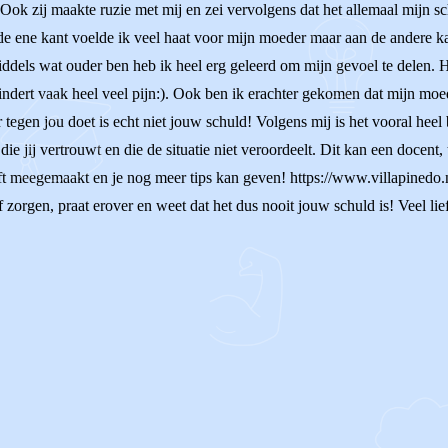
Ook zij maakte ruzie met mij en zei vervolgens dat het allemaal mijn s
 ene kant voelde ik veel haat voor mijn moeder maar aan de andere kan
ddels wat ouder ben heb ik heel erg geleerd om mijn gevoel te delen. 
rmindert vaak heel veel pijn:). Ook ben ik erachter gekomen dat mijn moed
r tegen jou doet is echt niet jouw schuld! Volgens mij is het vooral heel
 die jij vertrouwt en die de situatie niet veroordeelt. Dit kan een doce
t meegemaakt en je nog meer tips kan geven! https://www.villapinedo.n
lf zorgen, praat erover en weet dat het dus nooit jouw schuld is! Veel lie