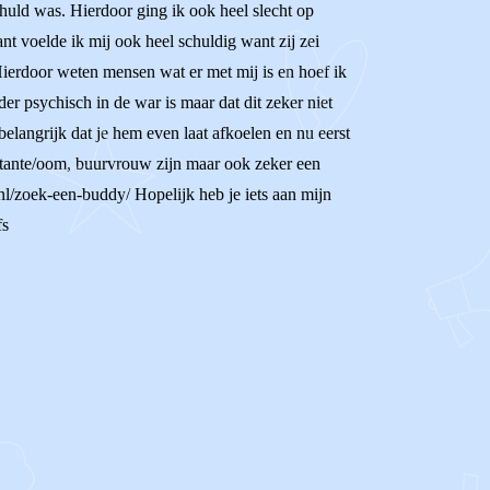
chuld was. Hierdoor ging ik ook heel slecht op
t voelde ik mij ook heel schuldig want zij zei
Hierdoor weten mensen wat er met mij is en hoef ik
er psychisch in de war is maar dat dit zeker niet
 belangrijk dat je hem even laat afkoelen en nu eerst
nt, tante/oom, buurvrouw zijn maar ook zeker een
l/zoek-een-buddy/ Hopelijk heb je iets aan mijn
fs