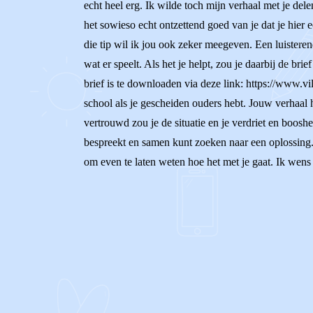
echt heel erg. Ik wilde toch mijn verhaal met je del
het sowieso echt ontzettend goed van je dat je hier e
die tip wil ik jou ook zeker meegeven. Een luisteren
wat er speelt. Als het je helpt, zou je daarbij de br
brief is te downloaden via deze link: https://www.v
school als je gescheiden ouders hebt. Jouw verhaal h
vertrouwd zou je de situatie en je verdriet en boos
bespreekt en samen kunt zoeken naar een oplossing. 
om even te laten weten hoe het met je gaat. Ik wens 
0
0
Reageer