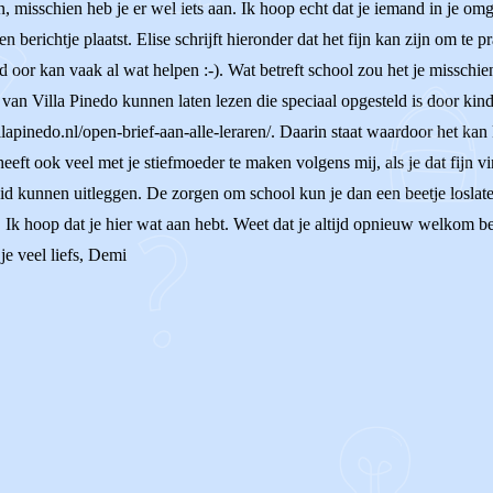
en, misschien heb je er wel iets aan. Ik hoop echt dat je iemand in je 
en berichtje plaatst. Elise schrijft hieronder dat het fijn kan zijn om t
d oor kan vaak al wat helpen :-). Wat betreft school zou het je misschie
ief van Villa Pinedo kunnen laten lezen die speciaal opgesteld is door k
illapinedo.nl/open-brief-aan-alle-leraren/. Daarin staat waardoor het k
eeft ook veel met je stiefmoeder te maken volgens mij, als je dat fijn vi
heid kunnen uitleggen. De zorgen om school kun je dan een beetje loslat
Ik hoop dat je hier wat aan hebt. Weet dat je altijd opnieuw welkom be
je veel liefs, Demi