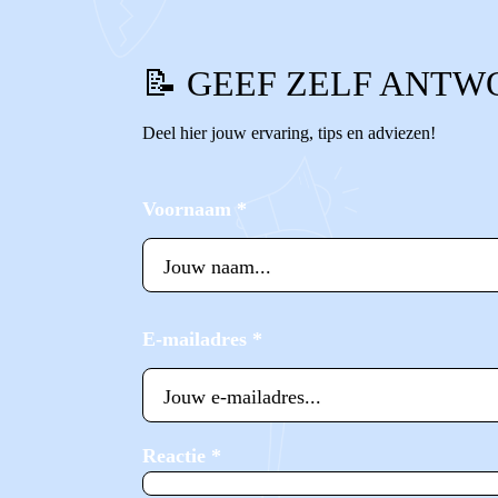
📝 GEEF ZELF ANTW
Deel hier jouw ervaring, tips en adviezen!
Voornaam
*
E-mailadres
*
Reactie
*