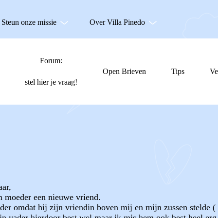
Steun onze missie
Over Villa Pinedo
Forum:
Open Brieven
Tips
Ve
stel hier je vraag!
?
aar,
jn moeder een nieuwe vriend.
der omdat hij zijn vriendin boven mij en mijn zussen stelde ( 
n vader hierdoor best wel maar ik mis hem ook best heel erg 