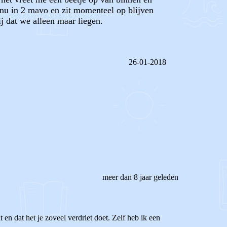
it nu in 2 mavo en zit momenteel op blijven
j dat we alleen maar liegen.
26-01-2018
REAGEER OP DIT BERICHT
meer dan 8 jaar geleden
en dat het je zoveel verdriet doet. Zelf heb ik een