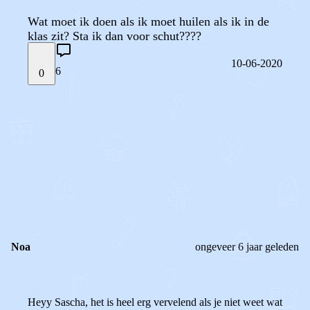
Wat moet ik doen als ik moet huilen als ik in de
klas zit? Sta ik dan voor schut????
10-06-2020
6
0
STEL JE EIGEN VRAAG
OF
REAGEER OP DIT BERICHT
REACTIES (
6
)
Noa
ongeveer 6 jaar geleden
Heyy Sascha, het is heel erg vervelend als je niet weet wat