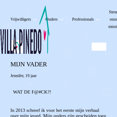
Steu
Vrijwilligers
Ouders
Professionals
onz
missi
MIJN VADER
Jennifer
,
19 jaar
WAT DE F@#CK?!
In 2013 schreef ik voor het eerste mijn verhaal
over mijn jeugd. Mijn ouders zijn gescheiden toen