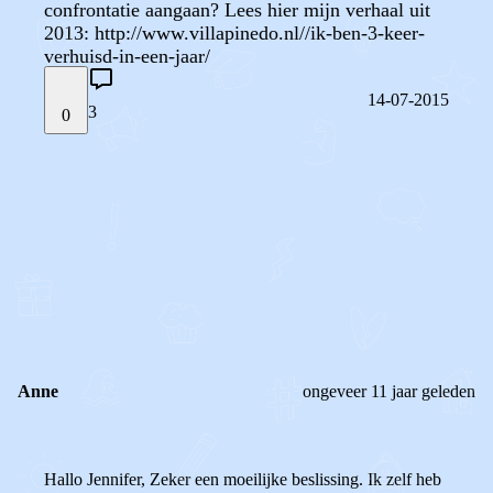
confrontatie aangaan? Lees hier mijn verhaal uit
2013: http://www.villapinedo.nl//ik-ben-3-keer-
verhuisd-in-een-jaar/
14-07-2015
3
0
STEL JE EIGEN VRAAG
OF
REAGEER OP DIT BERICHT
REACTIES (
3
)
Anne
ongeveer 11 jaar geleden
Hallo Jennifer, Zeker een moeilijke beslissing. Ik zelf heb