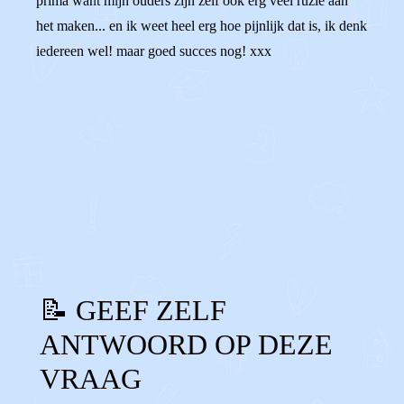
prima want mijn ouders zijn zelf ook erg veel ruzie aan
het maken... en ik weet heel erg hoe pijnlijk dat is, ik denk
iedereen wel! maar goed succes nog! xxx
0
0
Reageer
📝 GEEF ZELF
ANTWOORD OP DEZE
VRAAG