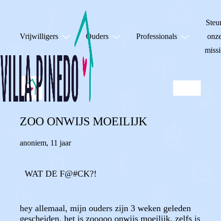
Steu
Vrijwilligers
Ouders
Professionals
onz
missi
ZOO ONWIJS MOEILIJK
anoniem
,
11 jaar
WAT DE F@#CK?!
hey allemaal, mijn ouders zijn 3 weken geleden
gescheiden. het is zooooo onwijs moeilijk, zelfs is