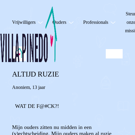
Steu
Vrijwilligers
Ouders
Professionals
onz
missi
ALTIJD RUZIE
Anoniem
,
13 jaar
WAT DE F@#CK?!
Mijn ouders zitten nu midden in een
(v)echtscheiding. Mijn ouders maken al ruzie