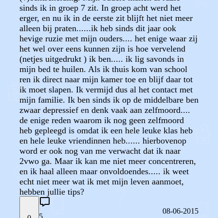
sinds ik in groep 7 zit. In groep acht werd het
erger, en nu ik in de eerste zit blijft het niet meer
alleen bij praten......ik heb sinds dit jaar ook
hevige ruzie met mijn ouders.... het enige waar zij
het wel over eens kunnen zijn is hoe vervelend
(netjes uitgedrukt ) ik ben..... ik lig savonds in
mijn bed te huilen. Als ik thuis kom van school
ren ik direct naar mijn kamer toe en blijf daar tot
ik moet slapen. Ik vermijd dus al het contact met
mijn familie. Ik ben sinds ik op de middelbare ben
zwaar depressief en denk vaak aan zelfmoord....
de enige reden waarom ik nog geen zelfmoord
heb gepleegd is omdat ik een hele leuke klas heb
en hele leuke vriendinnen heb...... hierbovenop
word er ook nog van me verwacht dat ik naar
2vwo ga. Maar ik kan me niet meer concentreren,
en ik haal alleen maar onvoldoendes..... ik weet
echt niet meer wat ik met mijn leven aanmoet,
hebben jullie tips?
08-06-2015
5
0