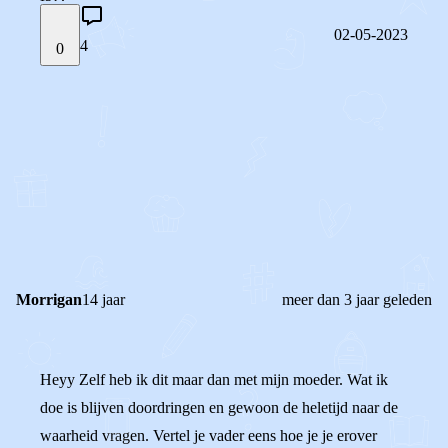
02-05-2023
4
0
STEL JE EIGEN VRAAG
OF
REAGEER OP DIT BERICHT
REACTIES (
4
)
Morrigan
14 jaar
meer dan 3 jaar geleden
Heyy Zelf heb ik dit maar dan met mijn moeder. Wat ik
doe is blijven doordringen en gewoon de heletijd naar de
waarheid vragen. Vertel je vader eens hoe je je erover