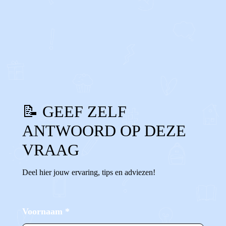
0
0
Reageer
📝 GEEF ZELF
ANTWOORD OP DEZE
VRAAG
Deel hier jouw ervaring, tips en adviezen!
Voornaam
*