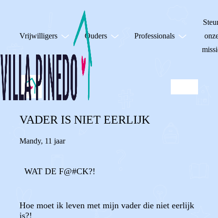
Steu
Vrijwilligers
Ouders
Professionals
onz
missi
VADER IS NIET EERLIJK
Mandy
,
11 jaar
WAT DE F@#CK?!
Hoe moet ik leven met mijn vader die niet eerlijk
is?!