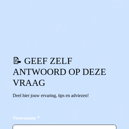
0
0
Reageer
📝 GEEF ZELF
ANTWOORD OP DEZE
VRAAG
Deel hier jouw ervaring, tips en adviezen!
Voornaam
*