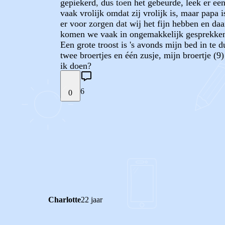
gepiekerd, dus toen het gebeurde, leek er e
vaak vrolijk omdat zij vrolijk is, maar papa 
er voor zorgen dat wij het fijn hebben en daa
komen we vaak in ongemakkelijk gesprekken, 
Een grote troost is 's avonds mijn bed in te 
twee broertjes en één zusje, mijn broertje (9
ik doen?
6
0
STEL JE EIGEN VRAAG
REACTIES (
6
)
Charlotte
22 jaar