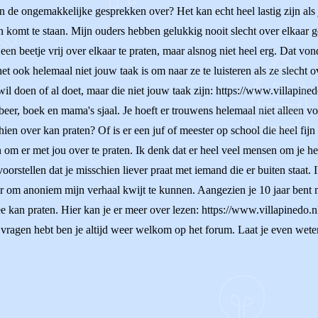
n de ongemakkelijke gesprekken over? Het kan echt heel lastig zijn als j
n komt te staan. Mijn ouders hebben gelukkig nooit slecht over elkaar g
n beetje vrij over elkaar te praten, maar alsnog niet heel erg. Dat von
 het ook helemaal niet jouw taak is om naar ze te luisteren als ze slecht
l doen of al doet, maar die niet jouw taak zijn: https://www.villapined
e beer, boek en mama's sjaal. Je hoeft er trouwens helemaal niet alleen vo
en over kan praten? Of is er een juf of meester op school die heel fijn
jn om er met jou over te praten. Ik denk dat er heel veel mensen om je h
voorstellen dat je misschien liever praat met iemand die er buiten staat.
r om anoniem mijn verhaal kwijt te kunnen. Aangezien je 10 jaar bent 
 kan praten. Hier kan je er meer over lezen: https://www.villapinedo.n
 vragen hebt ben je altijd weer welkom op het forum. Laat je even weten