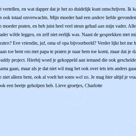
t vertellen, en wat dapper dat je het zo duidelijk kunt omschrijven. Ik 
ook totaal onverwachts. Mijn moeder had een andere liefde gevonden, 
ijn moeder praten, en heb juist heel veel steun gehad aan mijn vader. A
ader wilde leggen, en zelf niet eerlijk was. Naast de gesprekken met mi
aten? Een vriendin, juf, oma of opa bijvoorbeeld? Verder lijkt het me hee
 aan toe bent om met papa te praten je naar hem toe komt, maar dat je da
 Buddy project. Hierbij word je gekoppeld aan iemand die ook gescheide
 mama gaan, maar als je dat niet wil mag het ook over iets iets anders ga
 niet alleen bent, ook al voelt het soms wel zo. Je mag hier altijd je vra
 ook een beetje geholpen heb. Lieve groetjes, Charlotte