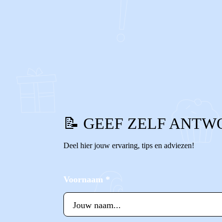
0
0
Reageer
📝 GEEF ZELF ANTW
Deel hier jouw ervaring, tips en adviezen!
Voornaam
*