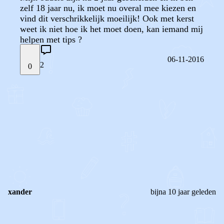
zelf 18 jaar nu, ik moet nu overal mee kiezen en
vind dit verschrikkelijk moeilijk! Ook met kerst
weet ik niet hoe ik het moet doen, kan iemand mij
helpen met tips ?
06-11-2016
2
0
STEL JE EIGEN VRAAG
OF
REAGEER OP DIT BERICHT
REACTIES (
2
)
xander
bijna 10 jaar geleden