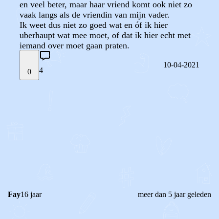
en veel beter, maar haar vriend komt ook niet zo
vaak langs als de vriendin van mijn vader.
Ik weet dus niet zo goed wat en óf ik hier
uberhaupt wat mee moet, of dat ik hier echt met
iemand over moet gaan praten.
10-04-2021
4
0
STEL JE EIGEN VRAAG
OF
REAGEER OP DIT BERICHT
REACTIES (
4
)
Fay
16 jaar
meer dan 5 jaar geleden