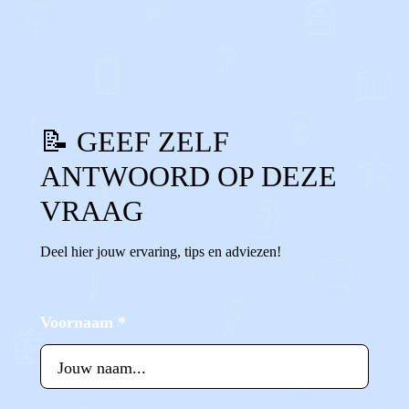
0
0
Reageer
📝 GEEF ZELF
ANTWOORD OP DEZE
VRAAG
Deel hier jouw ervaring, tips en adviezen!
Voornaam
*