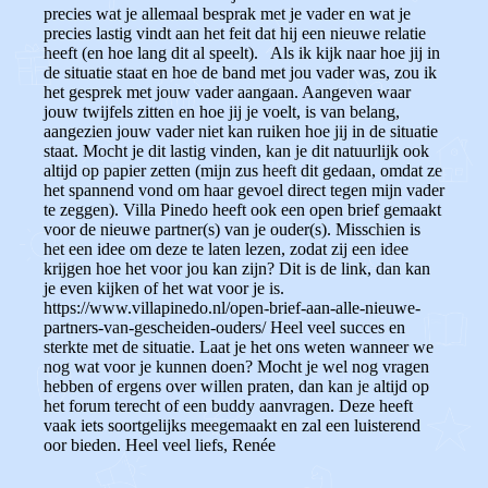
precies wat je allemaal besprak met je vader en wat je
precies lastig vindt aan het feit dat hij een nieuwe relatie
heeft (en hoe lang dit al speelt). Als ik kijk naar hoe jij in
de situatie staat en hoe de band met jou vader was, zou ik
het gesprek met jouw vader aangaan. Aangeven waar
jouw twijfels zitten en hoe jij je voelt, is van belang,
aangezien jouw vader niet kan ruiken hoe jij in de situatie
staat. Mocht je dit lastig vinden, kan je dit natuurlijk ook
altijd op papier zetten (mijn zus heeft dit gedaan, omdat ze
het spannend vond om haar gevoel direct tegen mijn vader
te zeggen). Villa Pinedo heeft ook een open brief gemaakt
voor de nieuwe partner(s) van je ouder(s). Misschien is
het een idee om deze te laten lezen, zodat zij een idee
krijgen hoe het voor jou kan zijn? Dit is de link, dan kan
je even kijken of het wat voor je is.
https://www.villapinedo.nl/open-brief-aan-alle-nieuwe-
partners-van-gescheiden-ouders/ Heel veel succes en
sterkte met de situatie. Laat je het ons weten wanneer we
nog wat voor je kunnen doen? Mocht je wel nog vragen
hebben of ergens over willen praten, dan kan je altijd op
het forum terecht of een buddy aanvragen. Deze heeft
vaak iets soortgelijks meegemaakt en zal een luisterend
oor bieden. Heel veel liefs, Renée