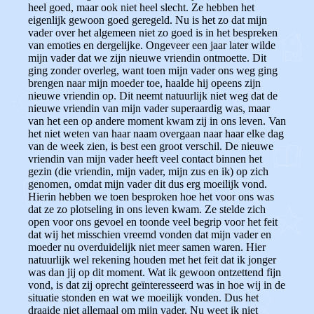
heel goed, maar ook niet heel slecht. Ze hebben het
eigenlijk gewoon goed geregeld. Nu is het zo dat mijn
vader over het algemeen niet zo goed is in het bespreken
van emoties en dergelijke. Ongeveer een jaar later wilde
mijn vader dat we zijn nieuwe vriendin ontmoette. Dit
ging zonder overleg, want toen mijn vader ons weg ging
brengen naar mijn moeder toe, haalde hij opeens zijn
nieuwe vriendin op. Dit neemt natuurlijk niet weg dat de
nieuwe vriendin van mijn vader superaardig was, maar
van het een op andere moment kwam zij in ons leven. Van
het niet weten van haar naam overgaan naar haar elke dag
van de week zien, is best een groot verschil. De nieuwe
vriendin van mijn vader heeft veel contact binnen het
gezin (die vriendin, mijn vader, mijn zus en ik) op zich
genomen, omdat mijn vader dit dus erg moeilijk vond.
Hierin hebben we toen besproken hoe het voor ons was
dat ze zo plotseling in ons leven kwam. Ze stelde zich
open voor ons gevoel en toonde veel begrip voor het feit
dat wij het misschien vreemd vonden dat mijn vader en
moeder nu overduidelijk niet meer samen waren. Hier
natuurlijk wel rekening houden met het feit dat ik jonger
was dan jij op dit moment. Wat ik gewoon ontzettend fijn
vond, is dat zij oprecht geïnteresseerd was in hoe wij in de
situatie stonden en wat we moeilijk vonden. Dus het
draaide niet allemaal om mijn vader. Nu weet ik niet