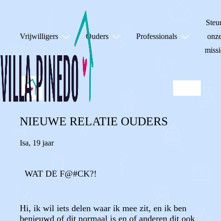
Steu
Vrijwilligers
Ouders
Professionals
onz
missi
NIEUWE RELATIE OUDERS
Isa
,
19 jaar
WAT DE F@#CK?!
Hi, ik wil iets delen waar ik mee zit, en ik ben
benieuwd of dit normaal is en of anderen dit ook