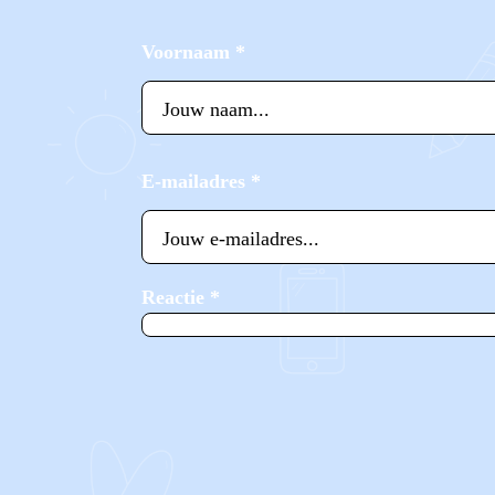
Voornaam
*
E-mailadres
*
Reactie
*