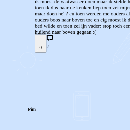
ik moest de vaatwasser doen maar ik steld
toen ik dus naar de keuken liep toen zei mijn
maar doen he' ? en toen werden me ouders al 
ouders boos naar boven toe en eig moest ik d
bed wilde en toen zei ijn vader: stop toch e
huilend naar boven gegaan :(
2
0
STEL JE EIGEN VRAAG
REACTIES (
2
)
Pim