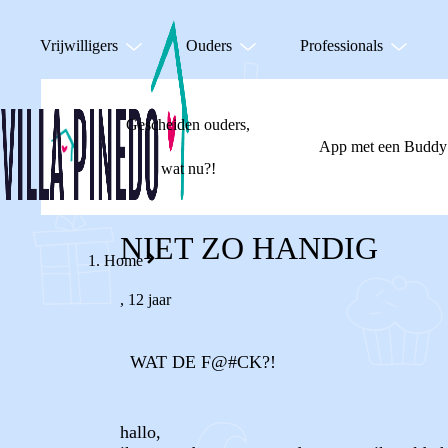
Vrijwilligers
Ouders
Professionals
Gescheiden ouders,
App met een Buddy
wat nu?!
NIET ZO HANDIG
Home
,
12 jaar
WAT DE F@#CK?!
hallo,