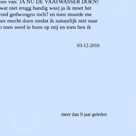
peens boos van: JA NU DE VAATWASSER DOEN!
(wat niet erugg handig was) ja ik moet het
k word gedwongen toch? en toen stuurde me
ser mocht doen omdat ik natuurlijk niet naar
n toen werd ie boos op mij en toen ben ik
03-12-2016
REAGEER OP DIT BERICHT
meer dan 9 jaar geleden