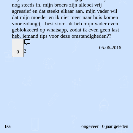
nog steeds in. mijn broers zijn allebei vrij
agressief en dat steekt elkaar aan. mijn vader wil
dat mijn moeder en ik niet meer naar huis komen
voor zolang:( . best stom. ik heb mijn vader even
geblokkeerd op whatsapp, zodat ik even geen last
heb. iemand tips voor deze omstandigheden??
05-06-2016
2
0
STEL JE EIGEN VRAAG
OF
REAGEER OP DIT BERICHT
REACTIES (
2
)
Isa
ongeveer 10 jaar geleden