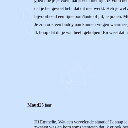
goed hoe je je voelt, dat is echt niet fijn. Ik vond h
dat je het gevoel hebt dat dit niet werkt. Heb je 
bijvoorbeeld een fijne oom/tante of juf, te praten. M
Je zou ook een buddy aan kunnen vragen waarmee je 
Ik hoop dat dit je wat heeft geholpen! En weet dat het
0
0
Reageer
Maud
25 jaar
Hi Emmelie, Wat een vervelende situatie! Ik snap je
zwaarst was en kom soms vergeten dat ik er ook heel 