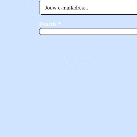
Reactie
*