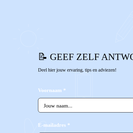
1
0
Reageer
📝 GEEF ZELF ANTW
Deel hier jouw ervaring, tips en adviezen!
Voornaam
*
E-mailadres
*