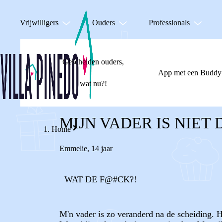
Vrijwilligers
Ouders
Professionals
Gescheiden ouders,
App met een Buddy
wat nu?!
MIJN VADER IS NIET 
Home
Emmelie
,
14 jaar
WAT DE F@#CK?!
M'n vader is zo veranderd na de scheiding. H