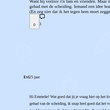
Want hij verloor z'n fam en vrienden. Maar i
gehad met de scheiding. Iemand een idee ho
(En zeg niet dat ik het tegen hem moet zegg
3
0
STEL JE EIGEN VRAAG
REACTIES (
3
)
Evi
25 jaar
Hi Emmelie! Wat goed dat jij je vraag hier op het for
gehad van de scheiding, ik snap heel goed dat het vo