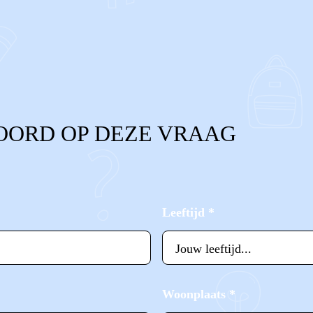
OORD OP DEZE VRAAG
Leeftijd
*
Woonplaats
*