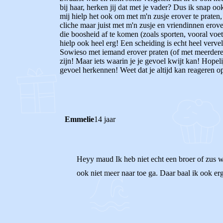
bij haar, herken jij dat met je vader? Dus ik snap o
mij hielp het ook om met m'n zusje erover te praten,
cliche maar juist met m'n zusje en vriendinnen erov
die boosheid af te komen (zoals sporten, vooral voe
hielp ook heel erg! Een scheiding is echt heel verv
Sowieso met iemand erover praten (of met meerdere m
zijn! Maar iets waarin je je gevoel kwijt kan! Hopelij
gevoel herkennen! Weet dat je altijd kan reageren op
Emmelie
14 jaar
Heyy maud Ik heb niet echt een broer of zus w
ook niet meer naar toe ga. Daar baal ik ook er