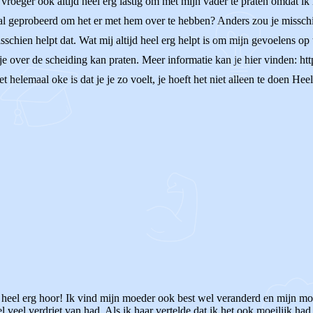
et vroeger ook altijd heel erg lastig om met mijn vader te praten omdat ik
wel al geprobeerd om het er met hem over te hebben? Anders zou je miss
isschien helpt dat. Wat mij altijd heel erg helpt is om mijn gevoelens op
over de scheiding kan praten. Meer informatie kan je hier vinden: htt
 helemaal oke is dat je je zo voelt, je hoeft het niet alleen te doen Heel
 heel erg hoor! Ik vind mijn moeder ook best wel veranderd en mijn mo
veel verdriet van had. Als ik haar vertelde dat ik het ook moeilijk had