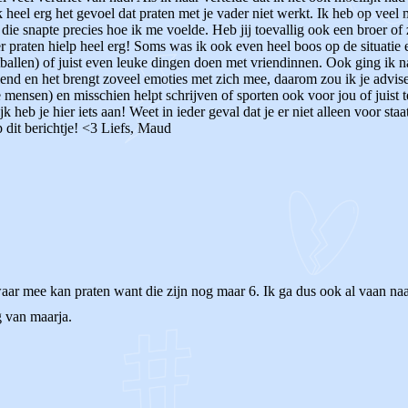
ok heel erg het gevoel dat praten met je vader niet werkt. Ik heb op vee
 die snapte precies hoe ik me voelde. Heb jij toevallig ook een broer of
er praten hielp heel erg! Soms was ik ook even heel boos op de situati
tballen) of juist even leuke dingen doen met vriendinnen. Ook ging ik n
elend en het brengt zoveel emoties met zich mee, daarom zou ik je advi
ensen) en misschien helpt schrijven of sporten ook voor jou of juist te
k heb je hier iets aan! Weet in ieder geval dat je er niet alleen voor sta
 dit berichtje! <3 Liefs, Maud
aar mee kan praten want die zijn nog maar 6. Ik ga dus ook al vaan na
g van maarja.