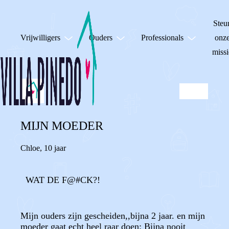
Steu
Vrijwilligers
Ouders
Professionals
onz
missi
MIJN MOEDER
Chloe
,
10 jaar
WAT DE F@#CK?!
Mijn ouders zijn gescheiden,,bijna 2 jaar. en mijn
moeder gaat echt heel raar doen: Bijna nooit