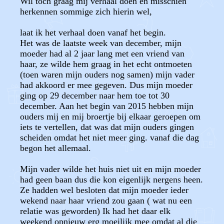
Wil toch graag mij verhaal doen en misschien
herkennen sommige zich hierin wel,
laat ik het verhaal doen vanaf het begin.
Het was de laatste week van december, mijn
moeder had al 2 jaar lang met een vriend van
haar, ze wilde hem graag in het echt ontmoeten
(toen waren mijn ouders nog samen) mijn vader
had akkoord er mee gegeven. Dus mijn moeder
ging op 29 december naar hem toe tot 30
december. Aan het begin van 2015 hebben mijn
ouders mij en mij broertje bij elkaar geroepen om
iets te vertellen, dat was dat mijn ouders gingen
scheiden omdat het niet meer ging. vanaf die dag
begon het allemaal.
Mijn vader wilde het huis niet uit en mijn moeder
had geen baan dus die kon eigenlijk nergens heen.
Ze hadden wel besloten dat mijn moeder ieder
wekend naar haar vriend zou gaan ( wat nu een
relatie was geworden) Ik had het daar elk
weekend opnieuw erg moeilijk mee omdat al die