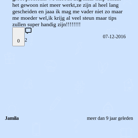
het gewoon niet meer werkt,ze zijn al heel lang
gescheiden en jaaa ik mag me vader niet zo maar
me moeder wel,ik krijg al veel steun maar tips
zullen super handig zijn!!!!!!!!
07-12-2016
2
0
STEL JE EIGEN VRAAG
OF
REAGEER OP DIT BERICHT
REACTIES (
2
)
Jamila
meer dan 9 jaar geleden