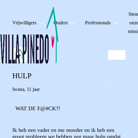
Steu
Vrijwilligers
Ouders
Professionals
onz
missi
HULP
Iwana
,
11 jaar
WAT DE F@#CK?!
Ik heb een vader en me moeder en ik heb een
groot probleem we hebben zeg maar hulp omdat