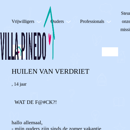
Steu
Vrijwilligers
Ouders
Professionals
onz
missi
HUILEN VAN VERDRIET
,
14 jaar
WAT DE F@#CK?!
hallo allemaal,
- mijn ouders zijn sinds de zomer vakantie