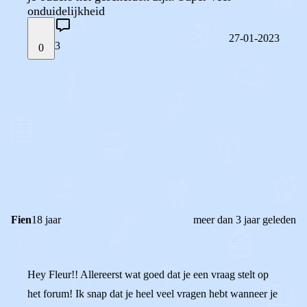
onduidelijkheid
27-01-2023
3
0
STEL JE EIGEN VRAAG
OF
REAGEER OP DIT BERICHT
REACTIES (
3
)
Fien
18 jaar
meer dan 3 jaar geleden
Hey Fleur!! Allereerst wat goed dat je een vraag stelt op
het forum! Ik snap dat je heel veel vragen hebt wanneer je