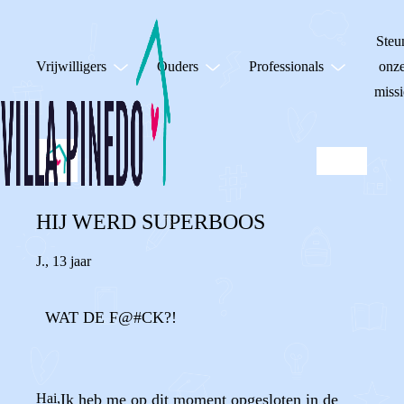
Steu
Vrijwilligers
Ouders
Professionals
onz
missi
HIJ WERD SUPERBOOS
J.
,
13 jaar
WAT DE F@#CK?!
Hai,
Ik heb me op dit moment opgesloten in de