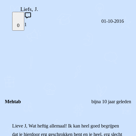
Liefs, J.
01-10-2016
1
0
STEL JE EIGEN VRAAG
OF
REAGEER OP DIT BERICHT
REACTIES (
1
)
Mehtab
bijna 10 jaar geleden
Lieve J, Wat heftig allemaal! Ik kan heel goed begrijpen
dat je hierdoor erg geschrokken bent en je heel, erg slecht