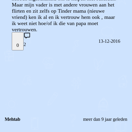
Maar mijn vader is met andere vrouwen aan het
flirten en zit zelfs op Tinder mama (nieuwe
vriend) ken ik al en ik vertrouw hem ook , maar
ik weet niet hoe/of ik die van papa moet
vertrouwen.
13-12-2016
2
0
STEL JE EIGEN VRAAG
OF
REAGEER OP DIT BERICHT
REACTIES (
2
)
Mehtab
meer dan 9 jaar geleden