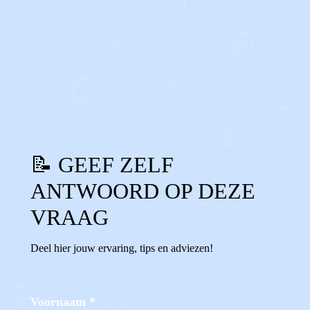
0
0
Reageer
📝 GEEF ZELF
ANTWOORD OP DEZE
VRAAG
Deel hier jouw ervaring, tips en adviezen!
Voornaam
*