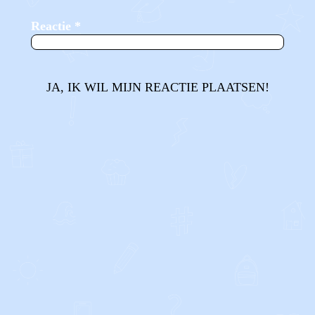
Reactie
*
JA, IK WIL MIJN REACTIE PLAATSEN!