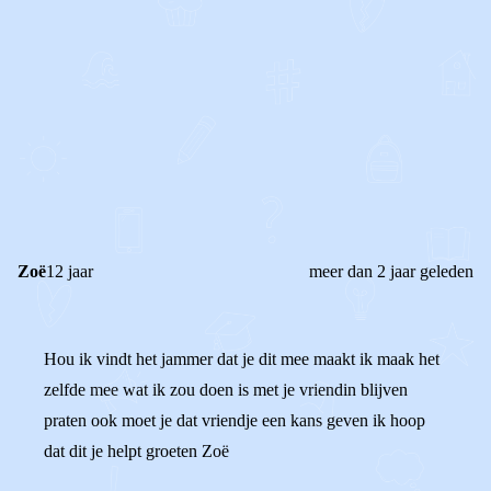
0
0
Reageer
Zoë
12 jaar
meer dan 2 jaar geleden
Hou ik vindt het jammer dat je dit mee maakt ik maak het
zelfde mee wat ik zou doen is met je vriendin blijven
praten ook moet je dat vriendje een kans geven ik hoop
dat dit je helpt groeten Zoë