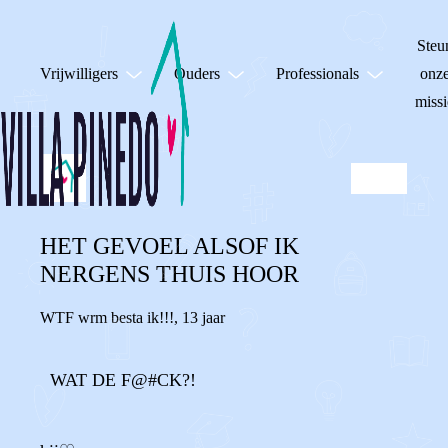
Steu
Vrijwilligers
Ouders
Professionals
onz
missi
HET GEVOEL ALSOF IK
NERGENS THUIS HOOR
WTF wrm besta ik!!!
,
13 jaar
WAT DE F@#CK?!