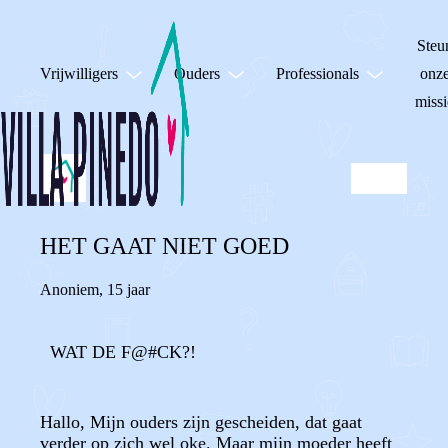
Steu
Vrijwilligers
Ouders
Professionals
onz
missi
HET GAAT NIET GOED
Anoniem
,
15 jaar
WAT DE F@#CK?!
Hallo, Mijn ouders zijn gescheiden, dat gaat
verder op zich wel oke. Maar mijn moeder heeft