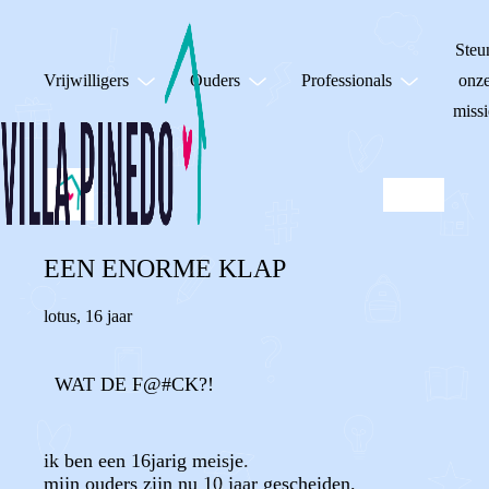
Steu
Vrijwilligers
Ouders
Professionals
onz
missi
EEN ENORME KLAP
lotus
,
16 jaar
WAT DE F@#CK?!
ik ben een 16jarig meisje.
mijn ouders zijn nu 10 jaar gescheiden.