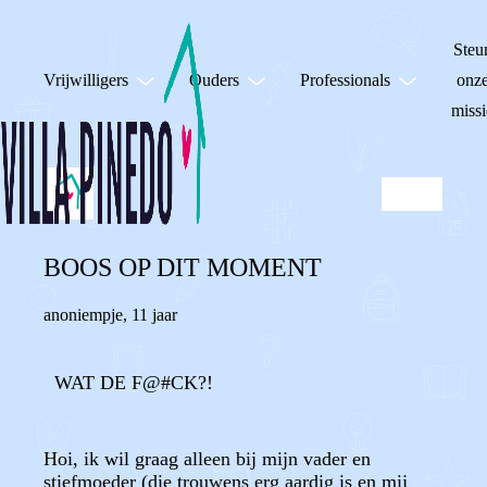
Steu
Vrijwilligers
Ouders
Professionals
onz
missi
BOOS OP DIT MOMENT
anoniempje
,
11 jaar
WAT DE F@#CK?!
Hoi, ik wil graag alleen bij mijn vader en
stiefmoeder (die trouwens erg aardig is en mij