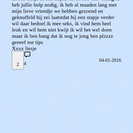
heb jullie hulp nodig, ik heb al maaden lang met
mijn lieve vriendje we hebben gezoend en
geknuffeld hij zei laatstdat hij een stapje verder
wil daar bedoel ik mee seks, ik vind hem heel
leuk en wil hem niet kwijt ik wil het wel doen
maar ik ben bang dat ik nog te jong ben plzzzz
geeeef me tips
04-01-2016
4
2
STEL JE EIGEN VRAAG
OF
REAGEER OP DIT BERICHT
REACTIES (
4
)