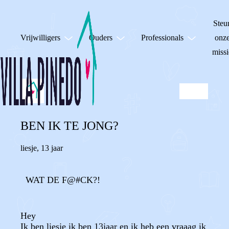
Steu
Vrijwilligers
Ouders
Professionals
onz
missi
BEN IK TE JONG?
liesje
,
13 jaar
WAT DE F@#CK?!
Hey
Ik ben liesje ik ben 13jaar en ik heb een vraaag ik