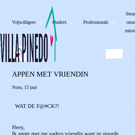
Steu
Vrijwilligers
Ouders
Professionals
onz
missi
APPEN MET VRIENDIN
Nora
,
15 jaar
WAT DE F@#CK?!
Heey,
Ik appte met me vaders vriendin want ze stuurde