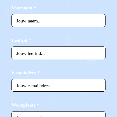
Voornaam
*
Leeftijd
*
E-mailadres
*
Woonplaats
*