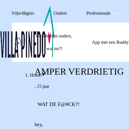
Vrijwilligers
Ouders
Professionals
Gescheiden ouders,
App met een Buddy
wat nu?!
AMPER VERDRIETIG
Home
,
15 jaar
WAT DE F@#CK?!
hey,