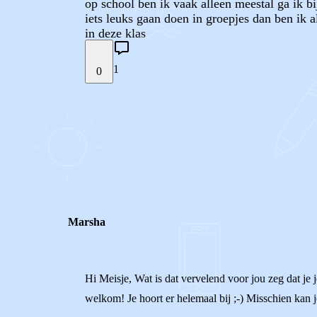
op school ben ik vaak alleen meestal ga ik bij
iets leuks gaan doen in groepjes dan ben ik al
in deze klas
1
0
STEL JE EIGEN VRAAG
REACTIES (
1
)
Marsha
Hi Meisje, Wat is dat vervelend voor jou zeg dat je je 
welkom! Je hoort er helemaal bij ;-) Misschien kan j