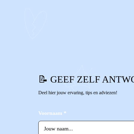
0
0
Reageer
📝 GEEF ZELF ANTW
Deel hier jouw ervaring, tips en adviezen!
Voornaam
*