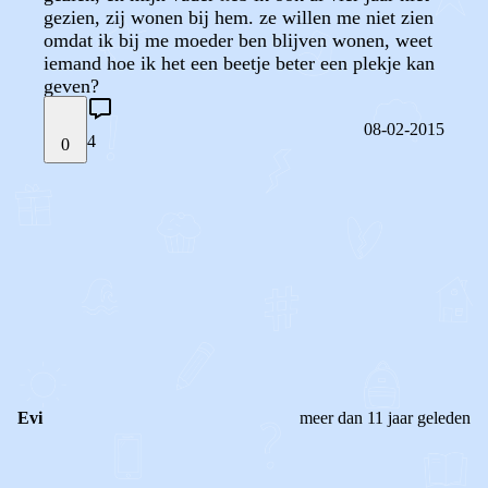
gezien, zij wonen bij hem. ze willen me niet zien
omdat ik bij me moeder ben blijven wonen, weet
iemand hoe ik het een beetje beter een plekje kan
geven?
08-02-2015
4
0
STEL JE EIGEN VRAAG
OF
REAGEER OP DIT BERICHT
REACTIES (
4
)
Evi
meer dan 11 jaar geleden