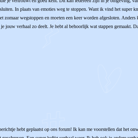
die je vertrouwt en goed kent. Dit kan iedereen zijn in je omgeving, van
luiten. In plaats van emoties weg te stoppen. Want ik vind het super kn
et zomaar wegstoppen en moeten een keer worden afgesloten. Anders kom
at je jouw verhaal zo deelt. Je hebt al behoorlijk wat stappen gemaakt. 
richtje hebt geplaatst op ons forum! Ik kan me voorstellen dat het onwij
bt geschreven. Een super heftig verhaal weer. Ik heb ook je andere verh