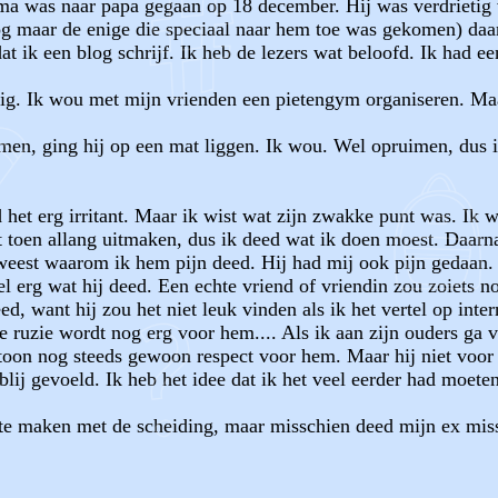
ma was naar papa gegaan op 18 december. Hij was verdrietig 
g maar de enige die speciaal naar hem toe was gekomen) daar 
t ik een blog schrijf. Ik heb de lezers wat beloofd. Ik had e
nig. Ik wou met mijn vrienden een pietengym organiseren. Maa
en, ging hij op een mat liggen. Ik wou. Wel opruimen, dus i
 het erg irritant. Maar ik wist wat zijn zwakke punt was. Ik 
toen allang uitmaken, dus ik deed wat ik doen moest. Daarna
weest waarom ik hem pijn deed. Hij had mij ook pijn gedaan.
l erg wat hij deed. Een echte vriend of vriendin zou zoiets no
eed, want hij zou het niet leuk vinden als ik het vertel op int
uzie wordt nog erg voor hem.... Als ik aan zijn ouders ga ver
k toon nog steeds gewoon respect voor hem. Maar hij niet voor
ij gevoeld. Ik heb het idee dat ik het veel eerder had moeten 
s te maken met de scheiding, maar misschien deed mijn ex mis