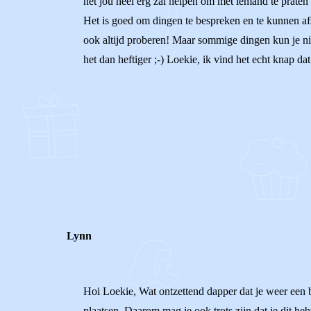
het jou heel erg zal helpen om met iemand te praten 
Het is goed om dingen te bespreken en te kunnen afs
ook altijd proberen! Maar sommige dingen kun je ni
het dan heftiger ;-) Loekie, ik vind het echt knap d
0
0
Reageer
Lynn
Hoi Loekie, Wat ontzettend dapper dat je weer een be
plaatsen. Daarom mag je ook trots zijn dat je dit he