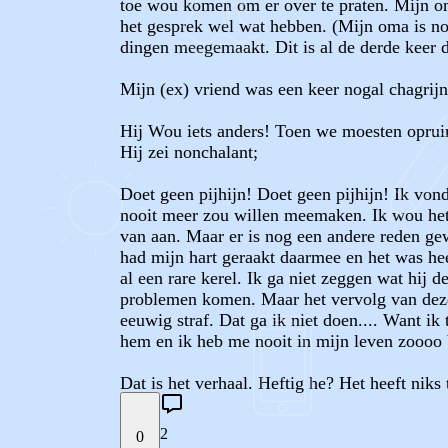
toe wou komen om er over te praten. Mijn o
het gesprek wel wat hebben. (Mijn oma is no
dingen meegemaakt. Dit is al de derde keer da
Mijn (ex) vriend was een keer nogal chagrij
Hij Wou iets anders! Toen we moesten opruim
Hij zei nonchalant;
Doet geen pijhijn! Doet geen pijhijn! Ik vond
nooit meer zou willen meemaken. Ik wou het 
van aan. Maar er is nog een andere reden ge
had mijn hart geraakt daarmee en het was hee
al een rare kerel. Ik ga niet zeggen wat hij d
problemen komen. Maar het vervolg van deze r
eeuwig straf. Dat ga ik niet doen.... Want i
hem en ik heb me nooit in mijn leven zoooo bl
Dat is het verhaal. Heftig he? Het heeft nik
2
0